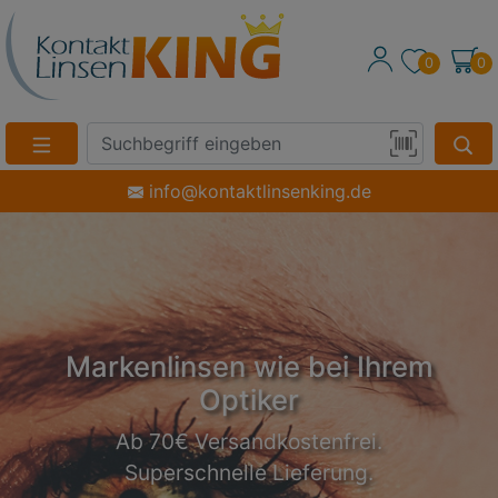
0
0
Suche
Eingabefeld
Produktsuche
info@kontaktlinsenking.de
per
Barcode-
Scan
Markenlinsen wie bei Ihrem
Optiker
Ab 70€ Versandkostenfrei.
Superschnelle Lieferung.