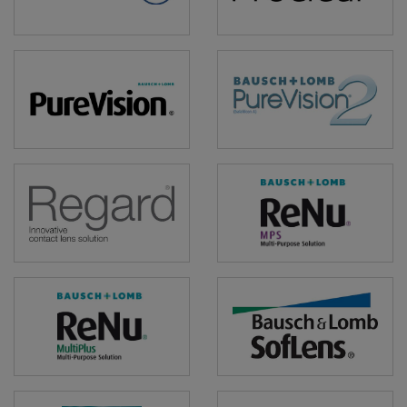
PureVision
PureVision2
Regard
ReNu
MPS
ReNu
SofLens
MultiPlus