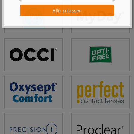
MeniCare
MyDay
Alle zulassen
Plus
OCCI
Optifree
Oxysept
Perfect
Precision
Proclear
1