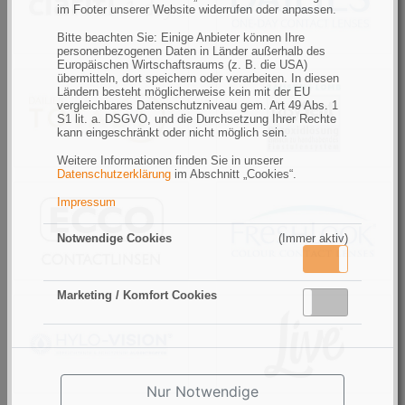
1
im Footer unserer Website widerrufen oder anpassen.
Day
Bitte beachten Sie: Einige Anbieter können Ihre
personenbezogenen Daten in Länder außerhalb des
Europäischen Wirtschaftsraums (z. B. die USA)
übermitteln, dort speichern oder verarbeiten. In diesen
Ländern besteht möglicherweise kein mit der EU
Dailies
Easysept
vergleichbares Datenschutzniveau gem. Art 49 Abs. 1
Total
S1 lit. a. DSGVO, und die Durchsetzung Ihrer Rechte
kann eingeschränkt oder nicht möglich sein.
1
Weitere Informationen finden Sie in unserer
Datenschutzerklärung
im Abschnitt „Cookies“.
Impressum
ECCO
FreshLook
Notwendige Cookies
(Immer aktiv)
Aktiv
Inaktiv
Marketing / Komfort Cookies
Aktiv
Inaktiv
HYLO-
Live
VISION
Nur Notwendige