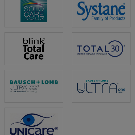
SOLOCARE
Systane
AQUA
Total
TOTAL30
Care
Ultra
ULTRA
ONE
DAY
Unicare