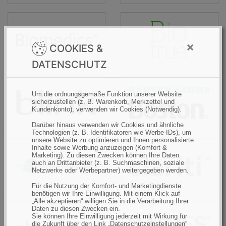
Biomedics
BIOTrue
×
COOKIES &
DATENSCHUTZ
Blink
Boston
Um die ordnungsgemäße Funktion unserer Website
sicherzustellen (z. B. Warenkorb, Merkzettel und
Kundenkonto), verwenden wir Cookies (Notwendig).
Darüber hinaus verwenden wir Cookies und ähnliche
Technologien (z. B. Identifikatoren wie Werbe-IDs), um
unsere Website zu optimieren und Ihnen personalisierte
Inhalte sowie Werbung anzuzeigen (Komfort &
Brillenplatz
Clariti
Marketing). Zu diesen Zwecken können Ihre Daten
auch an Drittanbieter (z. B. Suchmaschinen, soziale
Netzwerke oder Werbepartner) weitergegeben werden.
Für die Nutzung der Komfort- und Marketingdienste
benötigen wir Ihre Einwilligung. Mit einem Klick auf
„Alle akzeptieren“ willigen Sie in die Verarbeitung Ihrer
Daten zu diesen Zwecken ein.
Clariti
Dailies
Sie können Ihre Einwilligung jederzeit mit Wirkung für
die Zukunft über den Link „Datenschutzeinstellungen“