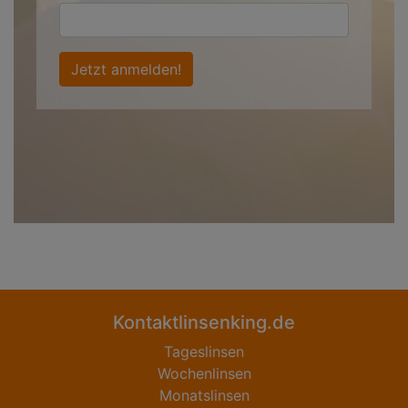
Jetzt anmelden!
Kontaktlinsenking.de
Tageslinsen
Wochenlinsen
Monatslinsen