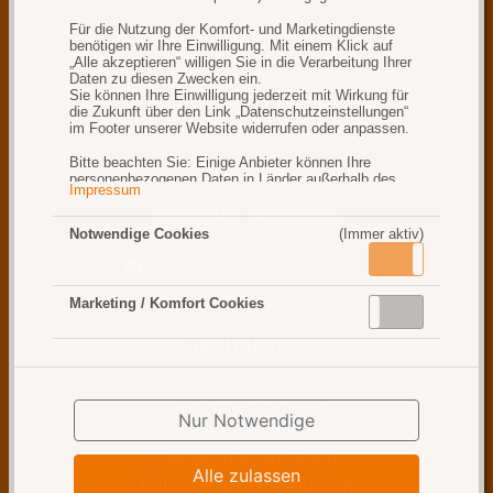
Wochenlinsen
Für die Nutzung der Komfort- und Marketingdienste
Monatslinsen
benötigen wir Ihre Einwilligung. Mit einem Klick auf
„Alle akzeptieren“ willigen Sie in die Verarbeitung Ihrer
Torische Linsen
Daten zu diesen Zwecken ein.
Sie können Ihre Einwilligung jederzeit mit Wirkung für
Pflegemittel
die Zukunft über den Link „Datenschutzeinstellungen“
im Footer unserer Website widerrufen oder anpassen.
Bitte beachten Sie: Einige Anbieter können Ihre
Kontakt
personenbezogenen Daten in Länder außerhalb des
Impressum
Europäischen Wirtschaftsraums (z. B. die USA)
Newsletter abonnieren
übermitteln, dort speichern oder verarbeiten. In diesen
Ländern besteht möglicherweise kein mit der EU
Notwendige Cookies
(Immer aktiv)
Kontaktformular
vergleichbares Datenschutzniveau gem. Art 49 Abs. 1
Aktiv
Inaktiv
S1 lit. a. DSGVO, und die Durchsetzung Ihrer Rechte
info@kontaktlinsenking.de
kann eingeschränkt oder nicht möglich sein.
Marketing / Komfort Cookies
Aktiv
Inaktiv
Weitere Informationen finden Sie in unserer
Datenschutzerklärung
im Abschnitt „Cookies“.
Rechtliches
AGB
Gesundheitshinweis
Nur Notwendige
Impressum
Datenschutzerklärung
Alle zulassen
Datenschutzeinstellungen