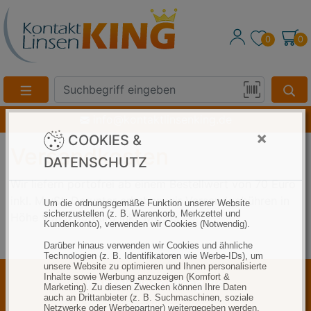
0
0
Suche
Eingabefeld
Produktsuche
info@kontaktlinsenking.de
per
×
COOKIES &
Barcode-
Versandkosten
Scan
DATENSCHUTZ
Wir liefern portofrei ab einem Bestellwert von 70 Euro
inkl. MwSt. Darunter erheben wir Versandgebühren in
Um die ordnungsgemäße Funktion unserer Website
sicherzustellen (z. B. Warenkorb, Merkzettel und
Höhe von 3,90 Euro inkl. MwSt..
Kundenkonto), verwenden wir Cookies (Notwendig).
Darüber hinaus verwenden wir Cookies und ähnliche
Technologien (z. B. Identifikatoren wie Werbe-IDs), um
unsere Website zu optimieren und Ihnen personalisierte
Inhalte sowie Werbung anzuzeigen (Komfort &
Kontaktlinsenking.de
Marketing). Zu diesen Zwecken können Ihre Daten
auch an Drittanbieter (z. B. Suchmaschinen, soziale
Tageslinsen
Netzwerke oder Werbepartner) weitergegeben werden.