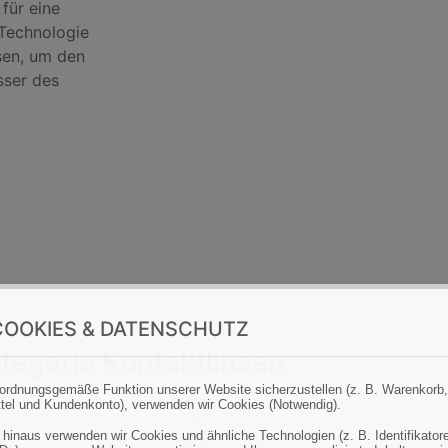
für eine
Technologie
sen, um den
sser des
OOKIES & DATENSCHUTZ
tegorie Kontaktlinsen
ordnungsgemäße Funktion unserer Website sicherzustellen (z. B. Warenkorb,
tel und Kundenkonto), verwenden wir Cookies (Notwendig).
 hinaus verwenden wir Cookies und ähnliche Technologien (z. B. Identifikator