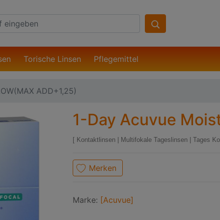
sen
Torische Linsen
Pflegemittel
on LOW(MAX ADD+1,25)
1-Day Acuvue Moist
Kontaktlinsen
|
Multifokale Tageslinsen
|
Tages Ko
Merken
Marke:
[Acuvue]