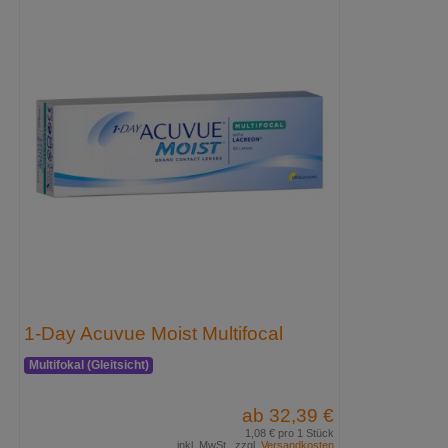
1-Day Acuvue Moist Multifocal
Multifokal (Gleitsicht)
ab 32,39 €
1,08 € pro 1 Stück
inkl. MwSt., zzgl.
Versandkosten