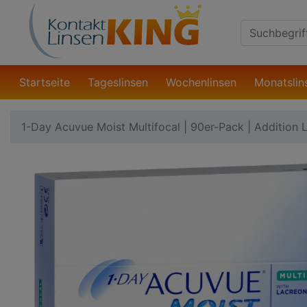
Suche
Eingabefeld
Startseite
Tageslinsen
Wochenlinsen
Monatslin
1-Day Acuvue Moist Multifocal | 90er-Pack | Additi