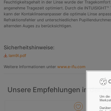
Feuchtigkeitsgehalt in der Linse wurde der Tragekomfort 
angenehme Tragezeit optimiert. Durch die INTUISIGHT™ 
kann der Kontaklinsenanpasser die optimale Linse anpas
Refraktionsfehler und unterschiedlichen Pupillendurchme
alternden Auges zu berücksichtigen.
Sicherheitshinweise:
lam9l.pdf
Weitere Informationen unter
www.e-ifu.com
C
Unsere Empfehlungen in der Ka
Um die 
Merkzet
Darüber