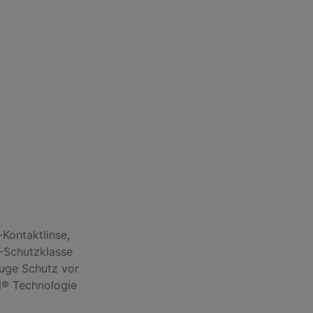
ontaktlinse,
V-Schutzklasse
uge Schutz vor
N® Technologie