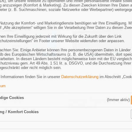
Ds), um unsere Website zu optimieren und Ihnen personalisierte Inhalte sowi
 anzuzeigen (Komfort & Marketing). Zu diesen Zwecken können Ihre Daten 
bieter (z. B. Suchmaschinen, soziale Netzwerke oder Werbepartner) weitergeg
 Nutzung der Komfort- und Marketingdienste benötigen wir Ihre Einwilligung. M
f „Alle akzeptieren“ willigen Sie in die Verarbeitung Ihrer Daten zu diesen Zw
en Ihre Einwilligung jederzeit mit Wirkung für die Zukunft über den Link
chutzeinstellungen“ im Footer unserer Website widerrufen oder anpassen.
eachten Sie: Einige Anbieter können Ihre personenbezogenen Daten in Länder
lb des Europäischen Wirtschaftsraums (z. B. die USA) übermitteln, dort spei
rarbeiten. In diesen Ländern besteht möglicherweise kein mit der EU vergleic
hutzniveau gem. Art 49 Abs. 1 S1 lit. a. DSGVO, und die Durchsetzung Ihrer
ngeschränkt oder nicht möglich sein.
 Informationen finden Sie in unserer
Datenschutzerklärung
im Abschnitt „Cook
sum
dige Cookies
vue Moist
Acuvue Oasys 1-Day wit
(Immer aktiv)
HydraLuxe
ng / Komfort Cookies
Aktiv