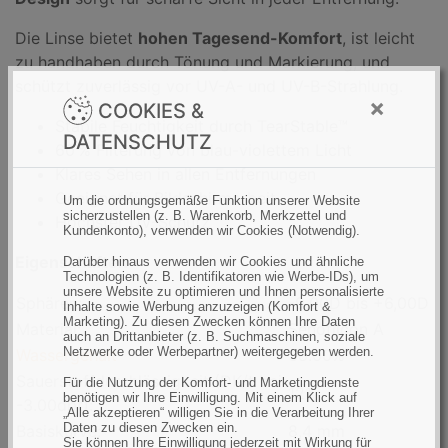
Die Linse bietet
hohen Tagesend-Komfort
, ist leicht
zu handhaben durch Tönung und Markierung, und
schützt zuverlässig vor UV-A- und UV-B-Strahlung.
×
COOKIES &
Stabile Feuchtigkeit durch TearStable™
DATENSCHUTZ
60 % Filterung von blau-violettem Licht
Klares Sehen in allen Entfernungen
Geeignet für Bildschirmarbeit
Um die ordnungsgemäße Funktion unserer Website
sicherzustellen (z. B. Warenkorb, Merkzettel und
Höchster UV-Schutz
Kundenkonto), verwenden wir Cookies (Notwendig).
Eigenschaften
Darüber hinaus verwenden wir Cookies und ähnliche
Technologien (z. B. Identifikatoren wie Werbe-IDs), um
unsere Website zu optimieren und Ihnen personalisierte
Sphären:
-9,00D bis +6,00D
Inhalte sowie Werbung anzuzeigen (Komfort &
Marketing). Zu diesen Zwecken können Ihre Daten
Material:
Senofilcon A
auch an Drittanbieter (z. B. Suchmaschinen, soziale
Netzwerke oder Werbepartner) weitergegeben werden.
Wassergehalt
38.00%
Sauerstoffdurchlässigkeit (DK/t bei
Für die Nutzung der Komfort- und Marketingdienste
121
benötigen wir Ihre Einwilligung. Mit einem Klick auf
-3.00dpt):
„Alle akzeptieren“ willigen Sie in die Verarbeitung Ihrer
Daten zu diesen Zwecken ein.
Basiskurve:
8,4 mm
Sie können Ihre Einwilligung jederzeit mit Wirkung für