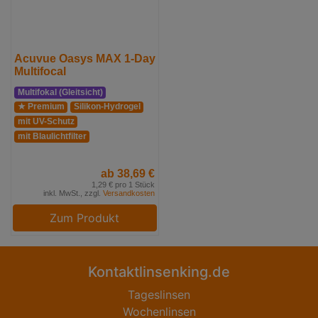
Acuvue Oasys MAX 1-Day
Multifocal
Multifokal (Gleitsicht)
★ Premium
Silikon-Hydrogel
mit UV-Schutz
mit Blaulichtfilter
ab 38,69 €
1,29 € pro 1 Stück
inkl. MwSt., zzgl.
Versandkosten
Zum Produkt
Kontaktlinsenking.de
Tageslinsen
Wochenlinsen