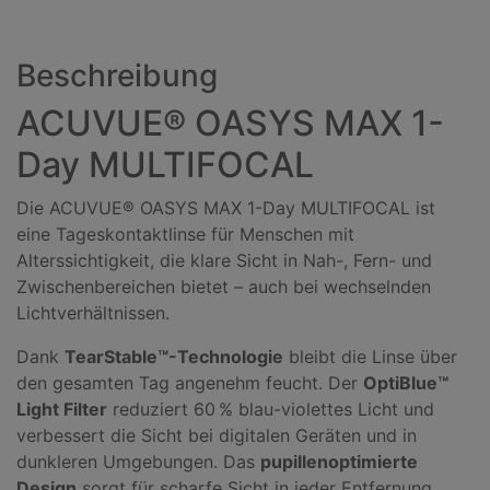
a
n
Beschreibung
z
a
ACUVUE® OASYS MAX 1-
h
l
Day MULTIFOCAL
:
Die ACUVUE® OASYS MAX 1-Day MULTIFOCAL ist
eine Tageskontaktlinse für Menschen mit
Alterssichtigkeit, die klare Sicht in Nah-, Fern- und
Zwischenbereichen bietet – auch bei wechselnden
Lichtverhältnissen.
Dank
TearStable™-Technologie
bleibt die Linse über
den gesamten Tag angenehm feucht. Der
OptiBlue™
Light Filter
reduziert 60 % blau-violettes Licht und
verbessert die Sicht bei digitalen Geräten und in
dunkleren Umgebungen. Das
pupillenoptimierte
Design
sorgt für scharfe Sicht in jeder Entfernung.