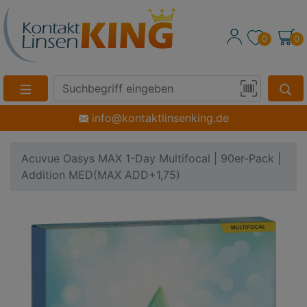
0
0
Suche
Eingabefeld
Produktsuche
info@kontaktlinsenking.de
per
Barcode-
Acuvue Oasys MAX 1-Day Multifocal | 90er-Pack |
Scan
Addition MED(MAX ADD+1,75)