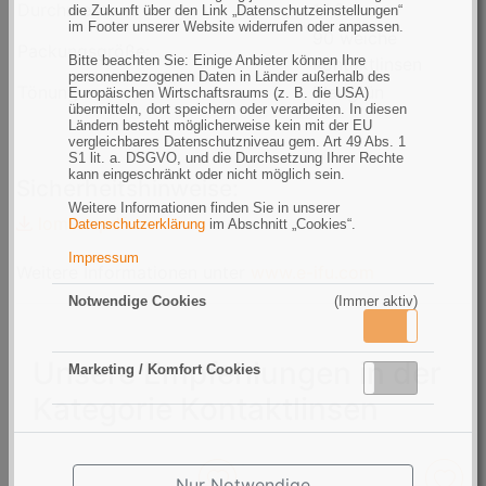
Durchmesser:
14,3 mm
die Zukunft über den Link „Datenschutzeinstellungen“
im Footer unserer Website widerrufen oder anpassen.
90 weiche
Packungsgröße:
Bitte beachten Sie: Einige Anbieter können Ihre
Kontaktlinsen
personenbezogenen Daten in Länder außerhalb des
Tönung:
Blaugrün
Europäischen Wirtschaftsraums (z. B. die USA)
übermitteln, dort speichern oder verarbeiten. In diesen
Ländern besteht möglicherweise kein mit der EU
vergleichbares Datenschutzniveau gem. Art 49 Abs. 1
S1 lit. a. DSGVO, und die Durchsetzung Ihrer Rechte
kann eingeschränkt oder nicht möglich sein.
Sicherheitshinweise:
Weitere Informationen finden Sie in unserer
lom9m.pdf
Datenschutzerklärung
im Abschnitt „Cookies“.
Impressum
Weitere Informationen unter
www.e-ifu.com
Notwendige Cookies
(Immer aktiv)
Aktiv
Inaktiv
Unsere Empfehlungen in der
Marketing / Komfort Cookies
Aktiv
Inaktiv
Kategorie Kontaktlinsen
Nur Notwendige