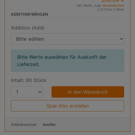
inkl. MwSt., zzgl.
Versandkosten
1,21 € pro 1 Stück
ADDITION WÄHLEN
Addition (Add)
Bitte Werte auswählen für Auskunft der
Lieferzeit.
Inhalt: 90 Stück
P
r
o
Spar-Abo erstellen
d
u
Artikelnummer:
lom9m
k
t