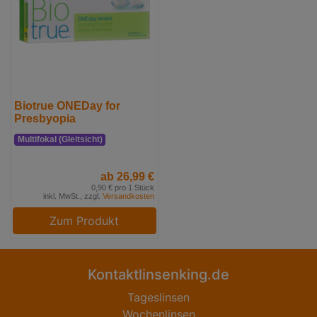
Biotrue ONEDay for
Presbyopia
Multifokal (Gleitsicht)
ab 26,99 €
0,90 € pro 1 Stück
inkl. MwSt., zzgl.
Versandkosten
Zum Produkt
Kontaktlinsenking.de
Tageslinsen
Wochenlinsen