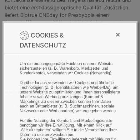
Kontaktlinse während des Tragens nahezu feucht und
bietet eine erstklassige optische Qualität. Zusätzlich
liefert Biotrue ONEday for Presbyopia einen
Sauerstofffluss von 93% und bietet Schutz vor einem
Großteil der UVA- und UVB-Strahlung (siehe
×
COOKIES &
Gebrauchsanweisung).
DATENSCHUTZ
Das 3-Zonen-Progressive Design ermöglicht klare und
scharfe Sicht in allen Entfernungen, und das bedeutet
Um die ordnungsgemäße Funktion unserer Website
ein aktives und bequemes Lebensgefühl für Ihre
sicherzustellen (z. B. Warenkorb, Merkzettel und
Kunden, ohne Abstriche beim Komfort oder der
Kundenkonto), verwenden wir Cookies (Notwendig).
Sehschärfe machen zu müssen.
Darüber hinaus verwenden wir Cookies und ähnliche
Technologien (z. B. Identifikatoren wie Werbe-IDs), um
Hauptmerkmale und Vorteile:
unsere Website zu optimieren und Ihnen personalisierte
Inhalte sowie Werbung anzuzeigen (Komfort &
Marketing). Zu diesen Zwecken können Ihre Daten
Identischer Wassergehalt (78%) wie die Hornhaut
auch an Drittanbieter (z. B. Suchmaschinen, soziale
Netzwerke oder Werbepartner) weitergegeben werden.
für exzellenten Tragekomfort
Nachahmung der Lipidschicht durch den Einsatz
Für die Nutzung der Komfort- und Marketingdienste
benötigen wir Ihre Einwilligung. Mit einem Klick auf
eines oberflächenaktiven Stoffes in der
„Alle akzeptieren“ willigen Sie in die Verarbeitung Ihrer
Kontaktlinsenoberfläche zur Minimierung der
Daten zu diesen Zwecken ein.
Sie können Ihre Einwilligung jederzeit mit Wirkung für