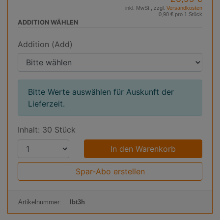
inkl. MwSt., zzgl.
Versandkosten
0,90 € pro 1 Stück
ADDITION WÄHLEN
Addition (Add)
Bitte Werte auswählen für Auskunft der
Lieferzeit.
Inhalt: 30 Stück
P
r
o
Spar-Abo erstellen
d
u
Artikelnummer:
lbt3h
k
t