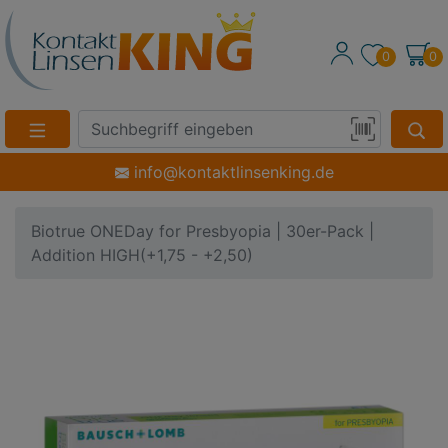
0
0
Suche
Eingabefeld
Produktsuche
info@kontaktlinsenking.de
per
Barcode-
Biotrue ONEDay for Presbyopia | 30er-Pack |
Scan
Addition HIGH(+1,75 - +2,50)