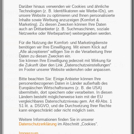
Darüber hinaus verwenden wir Cookies und ähnliche
Hersteller:
Technologien (z. B. Identifikatoren wie Werbe-IDs), um
unsere Website zu optimieren und Ihnen personalisierte
Inhalte sowie Werbung anzuzeigen (Komfort &
CooperVision Manufacturing Limited, South Point,
Marketing). Zu diesen Zwecken können Ihre Daten
Hamble, Southampton, SO31 4RF, UK,
auch an Drittanbieter (z. B. Suchmaschinen, soziale
Netzwerke oder Werbepartner) weitergegeben werden.
https://coopervision.co.uk
,
legalmanufacturer@coopervision.com
Für die Nutzung der Komfort- und Marketingdienste
benötigen wir Ihre Einwilligung. Mit einem Klick auf
„Alle akzeptieren“ willigen Sie in die Verarbeitung Ihrer
Verantwortliche Person:
Daten zu diesen Zwecken ein.
Sie können Ihre Einwilligung jederzeit mit Wirkung für
CooperVision CL Kft. [EN], Gorcsev Iván utca 7. C ép,
die Zukunft über den Link „Datenschutzeinstellungen“
im Footer unserer Website widerrufen oder anpassen.
ProLogis Business Park, 2360 Gyál,
Ungarn,
https://coopervision.hu
,
Bitte beachten Sie: Einige Anbieter können Ihre
personenbezogenen Daten in Länder außerhalb des
AR@hu.coopervision.com
Europäischen Wirtschaftsraums (z. B. die USA)
übermitteln, dort speichern oder verarbeiten. In diesen
Sicherheitshinweise:
Ländern besteht möglicherweise kein mit der EU
vergleichbares Datenschutzniveau gem. Art 49 Abs. 1
S1 lit. a. DSGVO, und die Durchsetzung Ihrer Rechte
Gebrauchsanweisungen
kann eingeschränkt oder nicht möglich sein.
Weitere Informationen finden Sie in unserer
Datenschutzerklärung
im Abschnitt „Cookies“.
Impressum