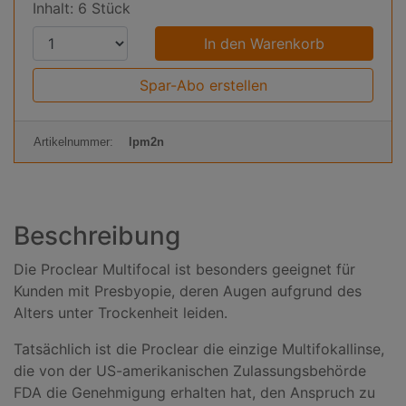
Inhalt: 6 Stück
P
r
o
Spar-Abo erstellen
d
u
Artikelnummer:
lpm2n
k
t
a
n
Beschreibung
z
a
Die Proclear Multifocal ist besonders geeignet für
h
Kunden mit Presbyopie, deren Augen aufgrund des
l
Alters unter Trockenheit leiden.
:
Tatsächlich ist die Proclear die einzige Multifokallinse,
die von der US-amerikanischen Zulassungsbehörde
FDA die Genehmigung erhalten hat, den Anspruch zu