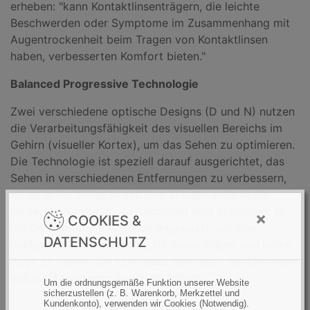
erheben: "kann Kontaktlinsenträgern, die leichte
Beschwerden oder Symptome im Zusammenhang mit
Augentrockenheit beim Tragen von Kontaktlinsen
haben, verbesserten Komfort bieten."
Balanced Progressive Technologie
Zwei verschiedene optische Designs (D und N) nutzen
die Verarbeitungsfähigkeit des visuellen Bereichs im
Gehirn (visueller Kortex), um das Sehen zu optimieren.
Die Technologie ist speziell darauf ausgerichtet, das
Sehen in verschiedenen Entfernungen zu verbessern,
sei es in der Nähe, in mittlerer Distanz oder in der
Ferne. Die Größe der Linsenzonen wird individuell an
×
COOKIES &
die Sehstärke und Addition angepasst, um eine
DATENSCHUTZ
maßgeschneiderte Lösung für jeden Träger und jedes
Auge zu bieten. Sie kann dazu beitragen, Beschwerden
aufgrund trockener Augen zu lindern.
Um die ordnungsgemäße Funktion unserer Website
sicherzustellen (z. B. Warenkorb, Merkzettel und
Kundenkonto), verwenden wir Cookies (Notwendig).