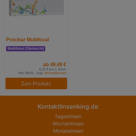
Proclear Multifocal
Multifokal (Gleitsicht)
ab 49,49 €
8,25 € pro 1 Stück
inkl. MwSt., zzgl.
Versandkosten
Zum Produkt
Kontaktlinsenking.de
Tageslinsen
Wochenlinsen
Monatslinsen