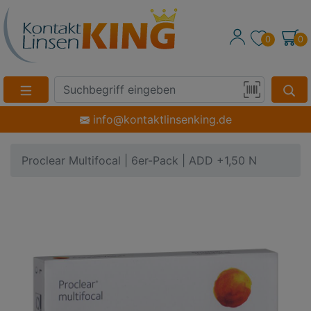
0
0
Suche
Eingabefeld
Produktsuche
info@kontaktlinsenking.de
per
Barcode-
Proclear Multifocal | 6er-Pack | ADD +1,50 N
Scan