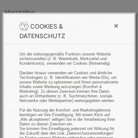
Hersteller:
CooperVision Manufacturing Limited, South Point,
×
COOKIES &
Hamble, Southampton, SO31 4RF, UK,
DATENSCHUTZ
https://coopervision.co.uk
,
legalmanufacturer@coopervision.com
Um die ordnungsgemäße Funktion unserer Website
Verantwortliche Person:
sicherzustellen (z. B. Warenkorb, Merkzettel und
Kundenkonto), verwenden wir Cookies (Notwendig).
CooperVision CL Kft. [EN], Gorcsev Iván utca 7. C ép,
Darüber hinaus verwenden wir Cookies und ähnliche
ProLogis Business Park, 2360 Gyál,
Technologien (z. B. Identifikatoren wie Werbe-IDs), um
Ungarn,
https://coopervision.hu
,
unsere Website zu optimieren und Ihnen personalisierte
Inhalte sowie Werbung anzuzeigen (Komfort &
AR@hu.coopervision.com
Marketing). Zu diesen Zwecken können Ihre Daten
auch an Drittanbieter (z. B. Suchmaschinen, soziale
Sicherheitshinweise:
Netzwerke oder Werbepartner) weitergegeben werden.
Für die Nutzung der Komfort- und Marketingdienste
Gebrauchsanweisungen
benötigen wir Ihre Einwilligung. Mit einem Klick auf
„Alle akzeptieren“ willigen Sie in die Verarbeitung Ihrer
Daten zu diesen Zwecken ein.
Sie können Ihre Einwilligung jederzeit mit Wirkung für
die Zukunft über den Link „Datenschutzeinstellungen“
im Footer unserer Website widerrufen oder anpassen.