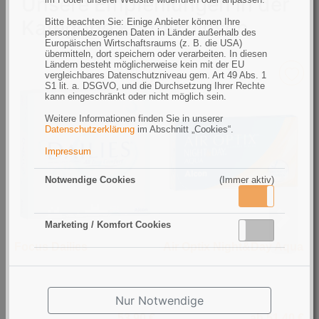
Unsere Empfehlungen in der
Kategorie Kontaktlinsen
Bitte beachten Sie: Einige Anbieter können Ihre
personenbezogenen Daten in Länder außerhalb des
Europäischen Wirtschaftsraums (z. B. die USA)
übermitteln, dort speichern oder verarbeiten. In diesen
Ländern besteht möglicherweise kein mit der EU
vergleichbares Datenschutzniveau gem. Art 49 Abs. 1
S1 lit. a. DSGVO, und die Durchsetzung Ihrer Rechte
kann eingeschränkt oder nicht möglich sein.
Weitere Informationen finden Sie in unserer
Datenschutzerklärung
im Abschnitt „Cookies“.
Impressum
Notwendige Cookies
(Immer aktiv)
Aktiv
Inaktiv
Marketing / Komfort Cookies
Aktiv
Inaktiv
Focus Dailies
Air Optix Night&Day Aqua
D
Nur Notwendige
53,90 €
ab 51,40 €