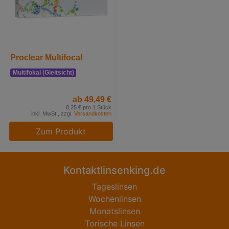
Proclear Multifocal
Multifokal (Gleitsicht)
ab 49,49 €
8,25 € pro 1 Stück
inkl. MwSt., zzgl.
Versandkosten
Zum Produkt
Kontaktlinsenking.de
Tageslinsen
Wochenlinsen
Monatslinsen
Torische Linsen