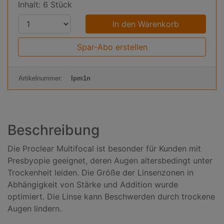
Inhalt: 6 Stück
P
r
o
Spar-Abo erstellen
d
u
Artikelnummer:
lpm1n
k
t
a
n
Beschreibung
z
a
Die Proclear Multifocal ist besonder für Kunden mit
h
Presbyopie geeignet, deren Augen altersbedingt unter
l
Trockenheit leiden. Die Größe der Linsenzonen in
:
Abhängigkeit von Stärke und Addition wurde
optimiert. Die Linse kann Beschwerden durch trockene
Augen lindern.