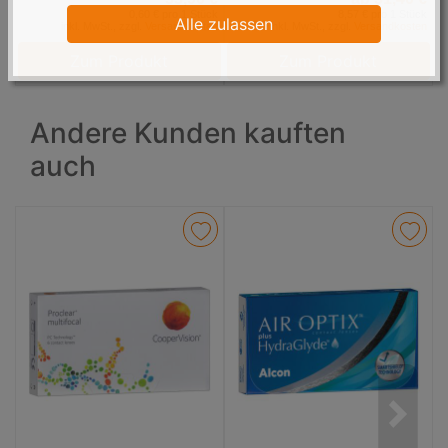
0,60 € pro 1 Stück
8,57 € pro 1 Stück
Alle zulassen
inkl. MwSt., zzgl.
Versandkosten
inkl. MwSt., zzgl.
Versandkosten
Zum Produkt
Zum Produkt
Andere Kunden kauften
auch