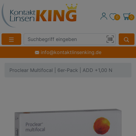
0
0
Suche
Eingabefeld
Produktsuche
info@kontaktlinsenking.de
per
Barcode-
Proclear Multifocal | 6er-Pack | ADD +1,00 N
Scan