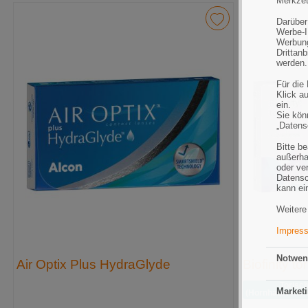
Merkzet
Darüber
Werbe-I
Werbung
Drittan
werden.
Für die
Klick au
ein.
Sie könn
„Datens
Bitte b
außerha
oder ve
Datensc
kann ei
Weitere
Impres
Notwen
Air Optix Plus HydraGlyde
Biofinity tor
Torisc
Marketi
(Hornhaut­verk