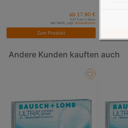
ab 17,90 €
5,97 € pro 1 Stück
inkl. MwSt., zzgl.
Versandkosten
Zum Produkt
Andere Kunden kauften auch