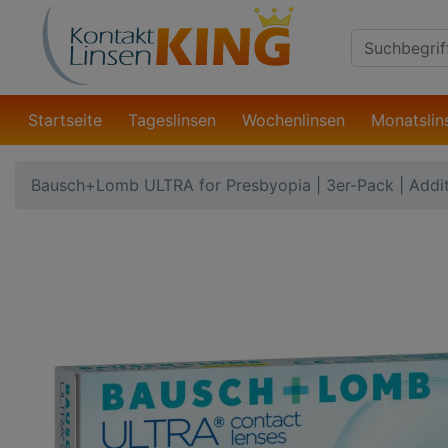
Suche
Eingabefeld
Startseite
Tageslinsen
Wochenlinsen
Monatslin
Bausch+Lomb ULTRA for Presbyopia | 3er-Pack | Addi