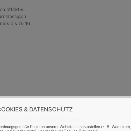
en effektiv
rchlässigen
nlos bis zu 16
OOKIES & DATENSCHUTZ
tegorie Kontaktlinsen
ordnungsgemäße Funktion unserer Website sicherzustellen (z. B. Warenkorb,