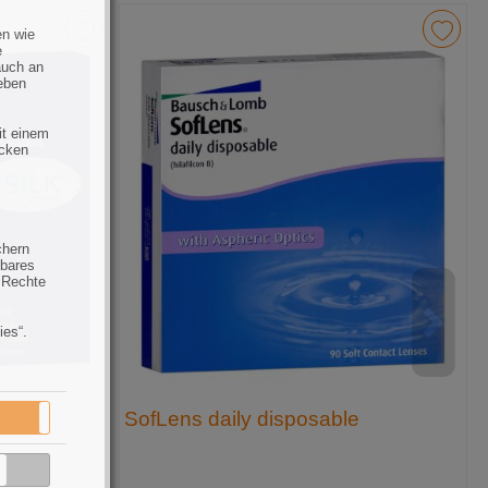
en wie
e
auch an
eben
it einem
ecken
chern
hbares
 Rechte
ies“.
SofLens daily disposable
Aktiv
Inaktiv
Inaktiv