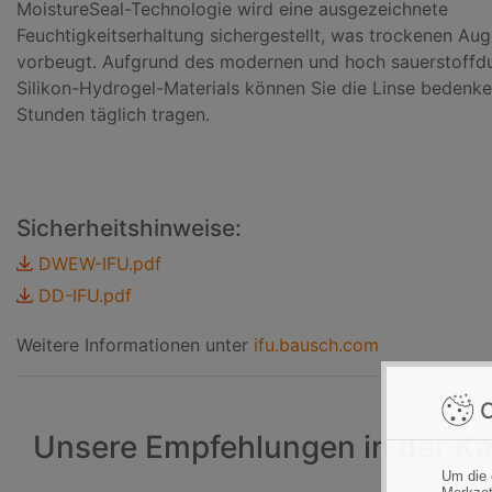
MoistureSeal-Technologie wird eine ausgezeichnete
Feuchtigkeitserhaltung sichergestellt, was trockenen Aug
vorbeugt. Aufgrund des modernen und hoch sauerstoffdu
Silikon-Hydrogel-Materials können Sie die Linse bedenke
Stunden täglich tragen.
Sicherheitshinweise:
DWEW-IFU.pdf
DD-IFU.pdf
Weitere Informationen unter
ifu.bausch.com
C
Unsere Empfehlungen in der Ka
Um die 