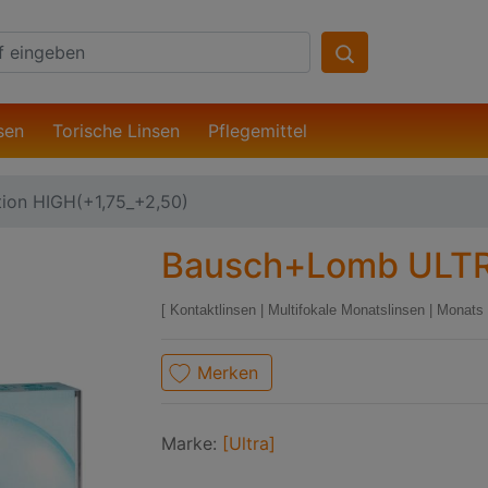
sen
Torische Linsen
Pflegemittel
tion HIGH(+1,75_+2,50)
Bausch+Lomb ULTRA
Kontaktlinsen
|
Multifokale Monatslinsen
|
Monats 
Merken
Marke:
[Ultra]