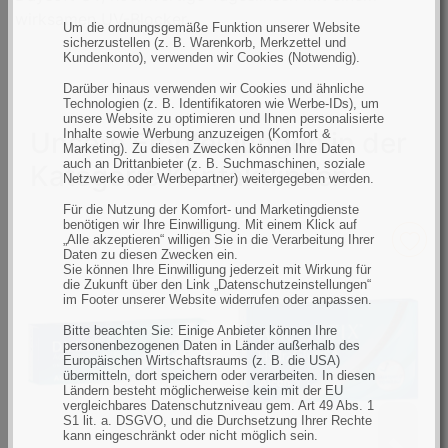
e
:
g
e
g
n
c
wirksamen UV-Blocker.
e
e
Um die ordnungsgemäße Funktion unserer Website
k
h
sicherzustellen (z. B. Warenkorb, Merkzettel und
Kundenkonto), verwenden wir Cookies (Notwendig).
e
t
s
e
Darüber hinaus verwenden wir Cookies und ähnliche
Technologien (z. B. Identifikatoren wie Werbe-IDs), um
A
s
unsere Website zu optimieren und Ihnen personalisierte
Unsere Empfehlungen in der
u
A
Inhalte sowie Werbung anzuzeigen (Komfort &
Marketing). Zu diesen Zwecken können Ihre Daten
g
u
auch an Drittanbieter (z. B. Suchmaschinen, soziale
Kategorie Kontaktlinsen
Netzwerke oder Werbepartner) weitergegeben werden.
e
g
e
Für die Nutzung der Komfort- und Marketingdienste
benötigen wir Ihre Einwilligung. Mit einem Klick auf
„Alle akzeptieren“ willigen Sie in die Verarbeitung Ihrer
Daten zu diesen Zwecken ein.
Sie können Ihre Einwilligung jederzeit mit Wirkung für
die Zukunft über den Link „Datenschutzeinstellungen“
im Footer unserer Website widerrufen oder anpassen.
Bitte beachten Sie: Einige Anbieter können Ihre
personenbezogenen Daten in Länder außerhalb des
Europäischen Wirtschaftsraums (z. B. die USA)
übermitteln, dort speichern oder verarbeiten. In diesen
Ländern besteht möglicherweise kein mit der EU
vergleichbares Datenschutzniveau gem. Art 49 Abs. 1
S1 lit. a. DSGVO, und die Durchsetzung Ihrer Rechte
kann eingeschränkt oder nicht möglich sein.