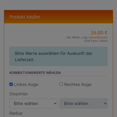
Produkt kaufen
16,00 €
inkl. MwSt., zzgl.
Versandkosten
0,50 € pro 1 Stück
Bitte Werte auswählen für Auskunft der
Lieferzeit.
KORREKTIONS­WERTE WÄHLEN
Linkes Auge
Rechtes Auge
Dioptrien
D
D
i
i
Radius
o
o