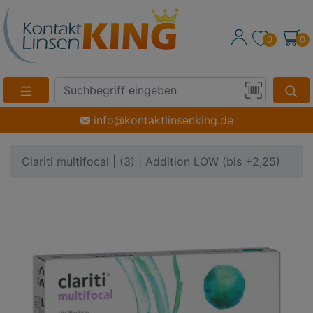
0
0
Suche
Eingabefeld
Produktsuche
info@kontaktlinsenking.de
per
Barcode-
Clariti multifocal | (3) | Addition LOW (bis +2,25)
Scan