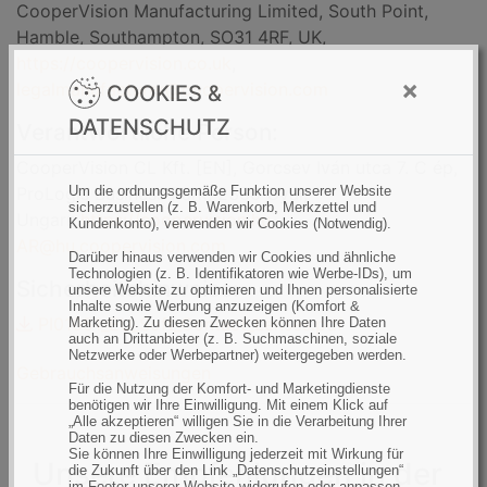
CooperVision Manufacturing Limited, South Point,
Hamble, Southampton, SO31 4RF, UK,
https://coopervision.co.uk
,
×
legalmanufacturer@coopervision.com
COOKIES &
DATENSCHUTZ
Verantwortliche Person:
CooperVision CL Kft. [EN], Gorcsev Iván utca 7. C ép,
ProLogis Business Park, 2360 Gyál,
Um die ordnungsgemäße Funktion unserer Website
sicherzustellen (z. B. Warenkorb, Merkzettel und
Ungarn,
https://coopervision.hu
,
Kundenkonto), verwenden wir Cookies (Notwendig).
AR@hu.coopervision.com
Darüber hinaus verwenden wir Cookies und ähnliche
Technologien (z. B. Identifikatoren wie Werbe-IDs), um
Sicherheitshinweise:
unsere Website zu optimieren und Ihnen personalisierte
Inhalte sowie Werbung anzuzeigen (Komfort &
PI01051_EU_Soft_Contact_Lenses.pdf
Marketing). Zu diesen Zwecken können Ihre Daten
auch an Drittanbieter (z. B. Suchmaschinen, soziale
Netzwerke oder Werbepartner) weitergegeben werden.
Gebrauchsanweisungen
Für die Nutzung der Komfort- und Marketingdienste
benötigen wir Ihre Einwilligung. Mit einem Klick auf
„Alle akzeptieren“ willigen Sie in die Verarbeitung Ihrer
Daten zu diesen Zwecken ein.
Sie können Ihre Einwilligung jederzeit mit Wirkung für
Unsere Empfehlungen in der
die Zukunft über den Link „Datenschutzeinstellungen“
im Footer unserer Website widerrufen oder anpassen.