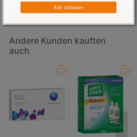
4,50 € pro 1 Stück
5,97 € pro 1 Stück
Alle zulassen
inkl. MwSt., zzgl.
Versandkosten
inkl. MwSt., zzgl.
Versandkosten
Zum Produkt
Zum Produkt
Andere Kunden kauften
auch