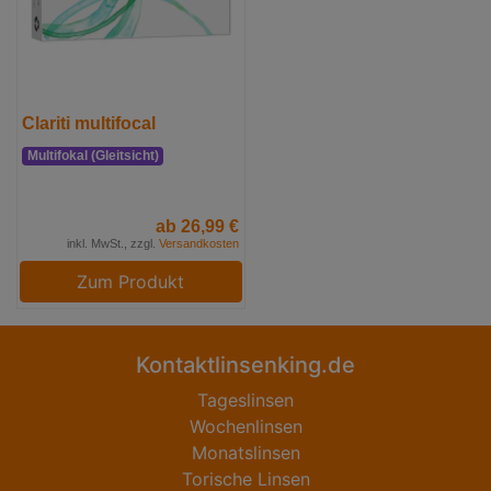
Clariti multifocal
Multifokal (Gleitsicht)
ab 26,99 €
inkl. MwSt., zzgl.
Versandkosten
Zum Produkt
Kontaktlinsenking.de
Tageslinsen
Wochenlinsen
Monatslinsen
Torische Linsen