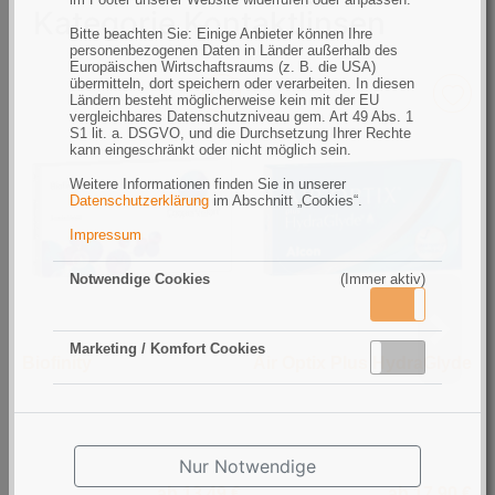
Kategorie Kontaktlinsen
Bitte beachten Sie: Einige Anbieter können Ihre
personenbezogenen Daten in Länder außerhalb des
Europäischen Wirtschaftsraums (z. B. die USA)
übermitteln, dort speichern oder verarbeiten. In diesen
Ländern besteht möglicherweise kein mit der EU
vergleichbares Datenschutzniveau gem. Art 49 Abs. 1
S1 lit. a. DSGVO, und die Durchsetzung Ihrer Rechte
kann eingeschränkt oder nicht möglich sein.
Weitere Informationen finden Sie in unserer
Datenschutzerklärung
im Abschnitt „Cookies“.
Impressum
Notwendige Cookies
(Immer aktiv)
Aktiv
Inaktiv
Marketing / Komfort Cookies
Aktiv
Inaktiv
Biofinity
Air Optix Plus HydraGlyde
A
Nur Notwendige
ab 13,49 €
ab 17,90 €