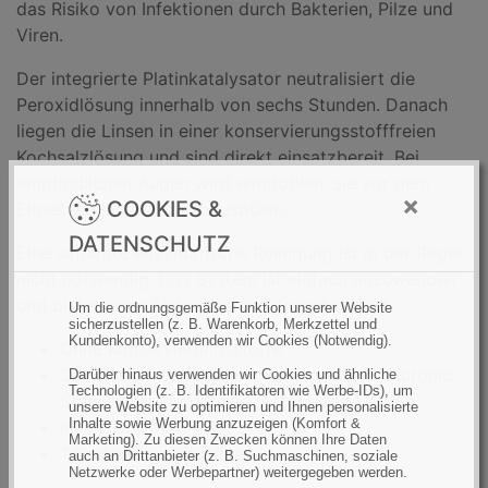
das Risiko von Infektionen durch Bakterien, Pilze und
Viren.
Der integrierte Platinkatalysator neutralisiert die
Peroxidlösung innerhalb von sechs Stunden. Danach
liegen die Linsen in einer konservierungsstofffreien
Kochsalzlösung und sind direkt einsatzbereit. Bei
empfindlichen Augen wird empfohlen, sie vor dem
×
COOKIES &
Einsetzen zusätzlich abzuspülen.
DATENSCHUTZ
Eine separate enzymatische Reinigung ist in der Regel
nicht notwendig. Das System ist einfach anzuwenden
und bietet hohe Sicherheit und Tragekomfort.
Um die ordnungsgemäße Funktion unserer Website
sicherzustellen (z. B. Warenkorb, Merkzettel und
Kundenkonto), verwenden wir Cookies (Notwendig).
Ohne Konservierungsstoffe
3 % Wasserstoffperoxid, Kaliumchlorid, Pluronic,
Darüber hinaus verwenden wir Cookies und ähnliche
Technologien (z. B. Identifikatoren wie Werbe-IDs), um
Stabilisator, gepufferte isotonische Lösung
unsere Website zu optimieren und Ihnen personalisierte
Inhalte sowie Werbung anzuzeigen (Komfort &
Inhalt: 300 ml
Marketing). Zu diesen Zwecken können Ihre Daten
1 Kontaktlinsenbehälter
auch an Drittanbieter (z. B. Suchmaschinen, soziale
Netzwerke oder Werbepartner) weitergegeben werden.