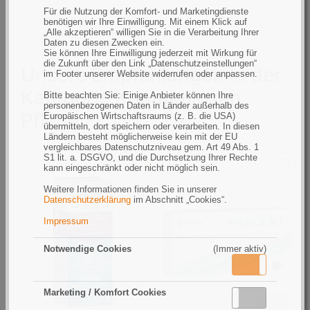
Für die Nutzung der Komfort- und Marketingdienste
benötigen wir Ihre Einwilligung. Mit einem Klick auf
„Alle akzeptieren“ willigen Sie in die Verarbeitung Ihrer
Daten zu diesen Zwecken ein.
Sie können Ihre Einwilligung jederzeit mit Wirkung für
die Zukunft über den Link „Datenschutzeinstellungen“
Unsere Empfehlungen in der
im Footer unserer Website widerrufen oder anpassen.
Kategorie Kontaktlinsen
Bitte beachten Sie: Einige Anbieter können Ihre
personenbezogenen Daten in Länder außerhalb des
Pflege
Europäischen Wirtschaftsraums (z. B. die USA)
übermitteln, dort speichern oder verarbeiten. In diesen
Ländern besteht möglicherweise kein mit der EU
vergleichbares Datenschutzniveau gem. Art 49 Abs. 1
S1 lit. a. DSGVO, und die Durchsetzung Ihrer Rechte
kann eingeschränkt oder nicht möglich sein.
Weitere Informationen finden Sie in unserer
Datenschutzerklärung
im Abschnitt „Cookies“.
Impressum
Notwendige Cookies
(Immer aktiv)
Aktiv
Inaktiv
Marketing / Komfort Cookies
Aktiv
Inaktiv