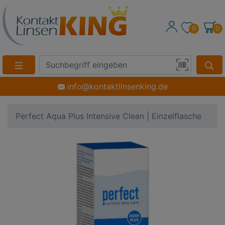
0
0
Suche
Eingabefeld
Produktsuche
info@kontaktlinsenking.de
per
Barcode-
Perfect Aqua Plus Intensive Clean | Einzelflasche
Scan