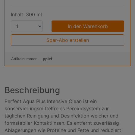
Inhalt: 300 ml
P
r
o
Spar-Abo erstellen
d
u
Artikelnummer:
ppicf
k
t
a
n
Beschreibung
z
a
Perfect Aqua Plus Intensive Clean ist ein
h
konservierungsmittelfreies Peroxidsystem zur
l
täglichen Reinigung und Desinfektion weicher und
:
formstabiler Kontaktlinsen. Es entfernt zuverlässig
Ablagerungen wie Proteine und Fette und reduziert