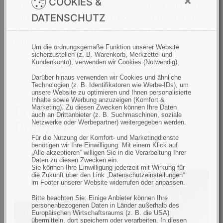
×
COOKIES &
einzigartige Feuchtigkeitsspender erreicht, die bei
e
g
DATENSCHUTZ
jedem Augenblinzeln Benetzungsstoffe freisetzen.
e
Dadurch fühlen sich Ihre Augen stets frisch an und Sie
erleben eine klare Sicht.
Um die ordnungsgemäße Funktion unserer Website
sicherzustellen (z. B. Warenkorb, Merkzettel und
Kundenkonto), verwenden wir Cookies (Notwendig).
Darüber hinaus verwenden wir Cookies und ähnliche
Technologien (z. B. Identifikatoren wie Werbe-IDs), um
unsere Website zu optimieren und Ihnen personalisierte
Inhalte sowie Werbung anzuzeigen (Komfort &
Empfehlungen für dieses
Marketing). Zu diesen Zwecken können Ihre Daten
auch an Drittanbieter (z. B. Suchmaschinen, soziale
Netzwerke oder Werbepartner) weitergegeben werden.
Produkt
Für die Nutzung der Komfort- und Marketingdienste
benötigen wir Ihre Einwilligung. Mit einem Klick auf
„Alle akzeptieren“ willigen Sie in die Verarbeitung Ihrer
Daten zu diesen Zwecken ein.
Sie können Ihre Einwilligung jederzeit mit Wirkung für
die Zukunft über den Link „Datenschutzeinstellungen“
im Footer unserer Website widerrufen oder anpassen.
Bitte beachten Sie: Einige Anbieter können Ihre
personenbezogenen Daten in Länder außerhalb des
Europäischen Wirtschaftsraums (z. B. die USA)
übermitteln, dort speichern oder verarbeiten. In diesen