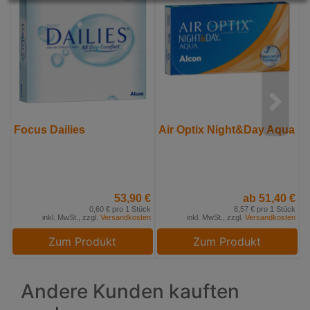
Focus Dailies
Air Optix Night&Day Aqua
A
53,90 €
ab 51,40 €
0,60 € pro 1 Stück
8,57 € pro 1 Stück
inkl. MwSt., zzgl.
Versandkosten
inkl. MwSt., zzgl.
Versandkosten
Zum Produkt
Zum Produkt
Andere Kunden kauften