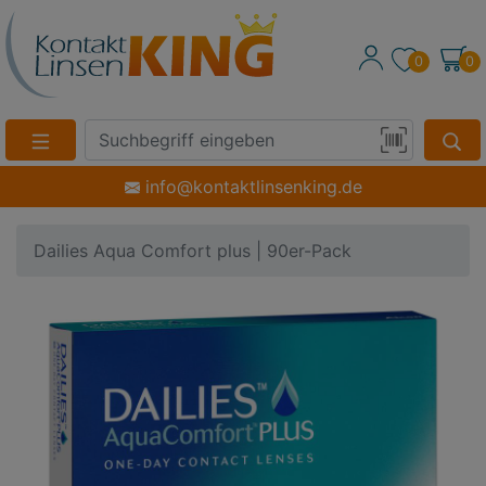
0
0
Suche
Eingabefeld
Produktsuche
info@kontaktlinsenking.de
per
Barcode-
Dailies Aqua Comfort plus | 90er-Pack
Scan