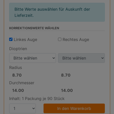
Bitte Werte auswählen für Auskunft der
Lieferzeit.
KORREKTIONS­WERTE WÄHLEN
Linkes Auge
Rechtes Auge
Dioptrien
D
D
i
i
Radius
o
o
8.70
8.70
p
p
R
R
t
t
a
a
Durchmesser
r
r
d
d
14.00
14.00
D
D
i
i
i
i
u
u
Inhalt: 1 Packung je 90 Stück
e
e
u
u
r
r
n
P
n
s
s
c
c
f
r
f
f
f