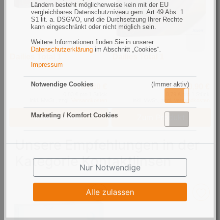
Ländern besteht möglicherweise kein mit der EU
vergleichbares Datenschutzniveau gem. Art 49 Abs. 1
S1 lit. a. DSGVO, und die Durchsetzung Ihrer Rechte
kann eingeschränkt oder nicht möglich sein.
Weitere Informationen finden Sie in unserer
Datenschutzerklärung
im Abschnitt „Cookies“.
Dailies Total 1
Dailies Total 1
Impressum
Notwendige Cookies
(Immer aktiv)
24,80 €
70,90 €
0,83 € pro 1 Stück
0,79 € pro 1 Stück
Aktiv
Inaktiv
inkl. MwSt., zzgl.
Versandkosten
inkl. MwSt., zzgl.
Versandkosten
Marketing / Komfort Cookies
Zum Produkt
Zum Produkt
Aktiv
Inaktiv
Unsere Empfehlungen in der
Kategorie Kontaktlinsen
Nur Notwendige
Alle zulassen