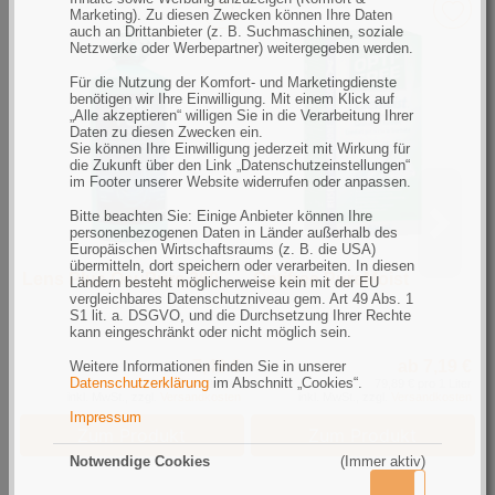
Marketing). Zu diesen Zwecken können Ihre Daten
auch an Drittanbieter (z. B. Suchmaschinen, soziale
Netzwerke oder Werbepartner) weitergegeben werden.
Für die Nutzung der Komfort- und Marketingdienste
benötigen wir Ihre Einwilligung. Mit einem Klick auf
„Alle akzeptieren“ willigen Sie in die Verarbeitung Ihrer
Daten zu diesen Zwecken ein.
Sie können Ihre Einwilligung jederzeit mit Wirkung für
die Zukunft über den Link „Datenschutzeinstellungen“
im Footer unserer Website widerrufen oder anpassen.
Bitte beachten Sie: Einige Anbieter können Ihre
personenbezogenen Daten in Länder außerhalb des
Europäischen Wirtschaftsraums (z. B. die USA)
übermitteln, dort speichern oder verarbeiten. In diesen
Lens Plus OcuPure 360
Optifree PureMoist
U
Ländern besteht möglicherweise kein mit der EU
vergleichbares Datenschutzniveau gem. Art 49 Abs. 1
S1 lit. a. DSGVO, und die Durchsetzung Ihrer Rechte
kann eingeschränkt oder nicht möglich sein.
7,49 €
ab 7,19 €
Weitere Informationen finden Sie in unserer
Datenschutzerklärung
im Abschnitt „Cookies“.
20,81 € pro 1 Liter
79,89 € pro 1 Liter
inkl. MwSt., zzgl.
Versandkosten
inkl. MwSt., zzgl.
Versandkosten
Impressum
Zum Produkt
Zum Produkt
Notwendige Cookies
(Immer aktiv)
Aktiv
Inaktiv