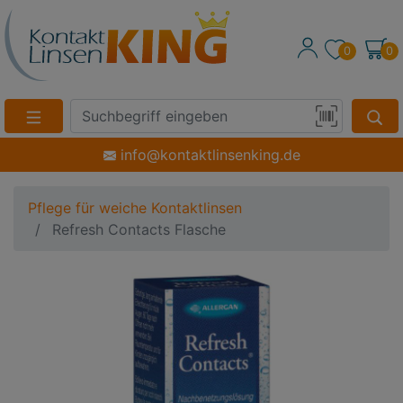
0
0
Suche
Eingabefeld
Produktsuche
info@kontaktlinsenking.de
per
Barcode-
Pflege für weiche Kontaktlinsen
Scan
Refresh Contacts Flasche