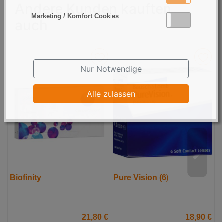
Andere Kunden kauften
Marketing / Komfort Cookies
Aktiv
Inaktiv
auch
Nur Notwendige
Alle zulassen
Biofinity
Pure Vision (6)
F
21,80 €
18,90 €