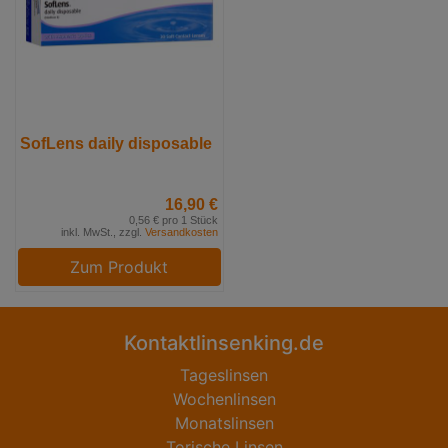
SofLens daily disposable
16,90 €
0,56 € pro 1 Stück
inkl. MwSt., zzgl.
Versandkosten
Zum Produkt
Kontaktlinsenking.de
Tageslinsen
Wochenlinsen
Monatslinsen
Torische Linsen