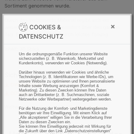
e
:
g
e
g
n
c
Sortiment genommen wurde.
e
e
k
h
e
t
Durch das verbesserte Material ergibt sich ein
×
s
e
COOKIES &
wesentlich höherer Tragekomfort über den ganzen
A
s
Tag. Einfaches Handling durch leichte Tönung.
DATENSCHUTZ
u
A
g
u
Inhalt: 30 Stück
Um die ordnungsgemäße Funktion unserer Website
e
g
sicherzustellen (z. B. Warenkorb, Merkzettel und
e
Kundenkonto), verwenden wir Cookies (Notwendig).
Darüber hinaus verwenden wir Cookies und ähnliche
Sicherheitshinweise:
Technologien (z. B. Identifikatoren wie Werbe-IDs), um
unsere Website zu optimieren und Ihnen personalisierte
DWEW-IFU.pdf
Inhalte sowie Werbung anzuzeigen (Komfort &
Marketing). Zu diesen Zwecken können Ihre Daten
DD-IFU.pdf
auch an Drittanbieter (z. B. Suchmaschinen, soziale
Netzwerke oder Werbepartner) weitergegeben werden.
Weitere Informationen unter
ifu.bausch.com
Für die Nutzung der Komfort- und Marketingdienste
benötigen wir Ihre Einwilligung. Mit einem Klick auf
„Alle akzeptieren“ willigen Sie in die Verarbeitung Ihrer
Daten zu diesen Zwecken ein.
Sie können Ihre Einwilligung jederzeit mit Wirkung für
die Zukunft über den Link „Datenschutzeinstellungen“