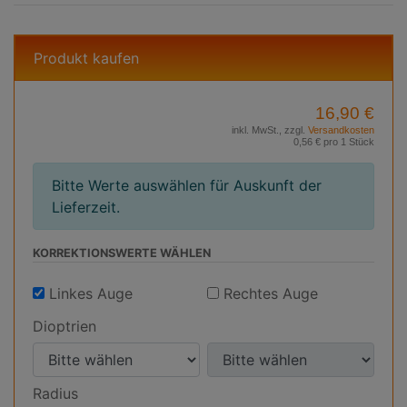
Produkt kaufen
16,90 €
inkl. MwSt., zzgl.
Versandkosten
0,56 € pro 1 Stück
Bitte Werte auswählen für Auskunft der
Lieferzeit.
KORREKTIONS­WERTE WÄHLEN
Linkes Auge
Rechtes Auge
Dioptrien
D
D
i
i
Radius
o
o