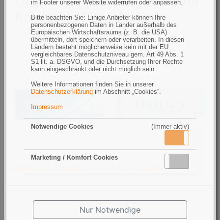
Unsere Empfehlungen in der
im Footer unserer Website widerrufen oder anpassen.
Kategorie Kontaktlinsen
Bitte beachten Sie: Einige Anbieter können Ihre
personenbezogenen Daten in Länder außerhalb des
Europäischen Wirtschaftsraums (z. B. die USA)
übermitteln, dort speichern oder verarbeiten. In diesen
Ländern besteht möglicherweise kein mit der EU
vergleichbares Datenschutzniveau gem. Art 49 Abs. 1
S1 lit. a. DSGVO, und die Durchsetzung Ihrer Rechte
kann eingeschränkt oder nicht möglich sein.
Weitere Informationen finden Sie in unserer
Datenschutzerklärung
im Abschnitt „Cookies“.
Impressum
Notwendige Cookies
(Immer aktiv)
Aktiv
Inaktiv
Marketing / Komfort Cookies
Aktiv
Inaktiv
Dailies AquaComfort Plus
Focus Dailies
A
Nur Notwendige