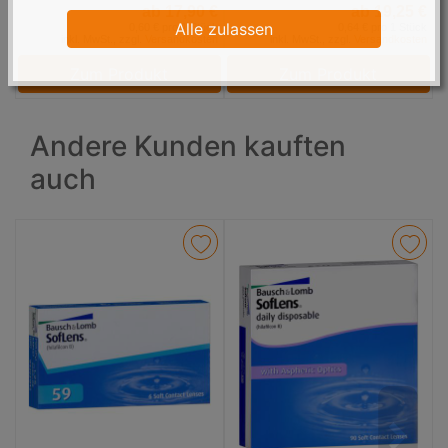
ab 17,90 €
ab 19,25 €
Alle zulassen
0,60 € pro 1 Stück
0,64 € pro 1 Stück
inkl. MwSt., zzgl.
Versandkosten
inkl. MwSt., zzgl.
Versandkosten
Zum Produkt
Zum Produkt
Andere Kunden kauften
auch