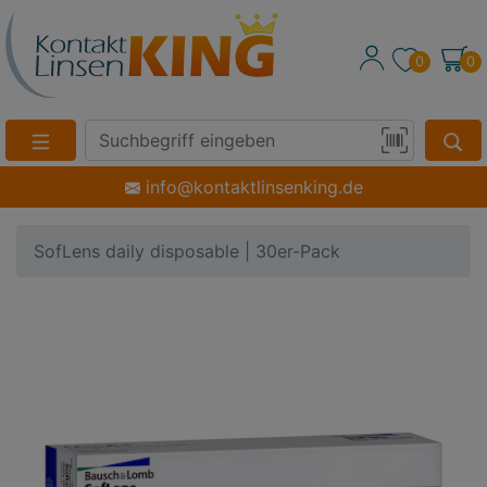
0
0
Suche
Eingabefeld
Produktsuche
info@kontaktlinsenking.de
per
Barcode-
SofLens daily disposable | 30er-Pack
Scan