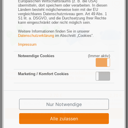
Europäischen Wirtschaftsraums (z. B. die USA)
übermitteln, dort speichern oder verarbeiten. In diesen
Ländern besteht möglicherweise kein mit der EU
vergleichbares Datenschutzniveau gem. Art 49 Abs. 1
S1 lit. a. DSGVO, und die Durchsetzung Ihrer Rechte
kann eingeschränkt oder nicht möglich sein.
Weitere Informationen finden Sie in unserer
Datenschutzerklärung
im Abschnitt „Cookies“.
Impressum
Notwendige Cookies
(Immer aktiv)
Aktiv
Inaktiv
Kontaktlinsenbehälter
Kontaktlinsenbehälter
O
Marketing / Komfort Cookies
Aktiv
Inaktiv
Frosch grün
Affe blau
K
2,70 €
2,70 €
2,70 € pro 1 Stück
2,70 € pro 1 Stück
Nur Notwendige
inkl. MwSt., zzgl.
Versandkosten
inkl. MwSt., zzgl.
Versandkosten
Zum Produkt
Zum Produkt
Alle zulassen