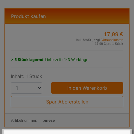
Produkt kaufen
17,99 €
inkl. MwSt., zzgl.
Versandkosten
17,99 € pro 1 Stück
> 5 Stück lagernd
Lieferzeit: 1-3 Werktage
Inhalt: 1 Stück
P
r
o
Spar-Abo erstellen
d
u
Artikelnummer:
pmese
k
t