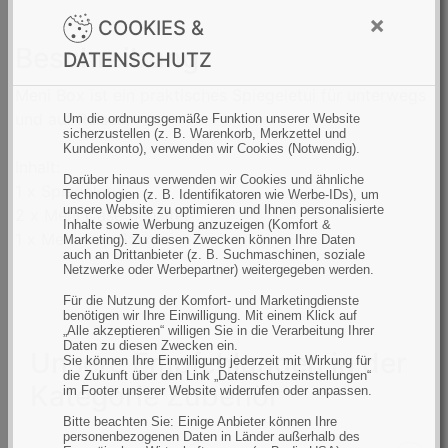
a
×
COOKIES &
n
Beschreibung
z
DATENSCHUTZ
a
Meni Box ist ein praktisches Spiegeletui für unterwegs
h
und auf Reisen.
Um die ordnungsgemäße Funktion unserer Website
l
sicherzustellen (z. B. Warenkorb, Merkzettel und
:
Kundenkonto), verwenden wir Cookies (Notwendig).
Inhalt:
Darüber hinaus verwenden wir Cookies und ähnliche
1 x Spiegeletui
Technologien (z. B. Identifikatoren wie Werbe-IDs), um
unsere Website zu optimieren und Ihnen personalisierte
2 x Meni Case Behälter
Inhalte sowie Werbung anzuzeigen (Komfort &
1 x Meni Cup Sauger
Marketing). Zu diesen Zwecken können Ihre Daten
auch an Drittanbieter (z. B. Suchmaschinen, soziale
Netzwerke oder Werbepartner) weitergegeben werden.
Für die Nutzung der Komfort- und Marketingdienste
benötigen wir Ihre Einwilligung. Mit einem Klick auf
„Alle akzeptieren“ willigen Sie in die Verarbeitung Ihrer
Daten zu diesen Zwecken ein.
Unsere Empfehlungen in der
Sie können Ihre Einwilligung jederzeit mit Wirkung für
die Zukunft über den Link „Datenschutzeinstellungen“
Kategorie Zubehör
im Footer unserer Website widerrufen oder anpassen.
Bitte beachten Sie: Einige Anbieter können Ihre
personenbezogenen Daten in Länder außerhalb des