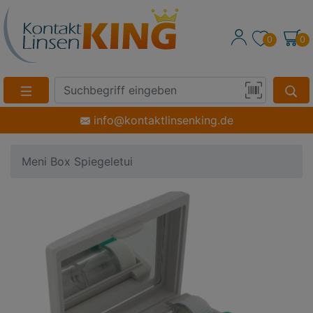
0
0
Suche
Eingabefeld
Produktsuche
info@kontaktlinsenking.de
per
Barcode-
Meni Box Spiegeletui
Scan