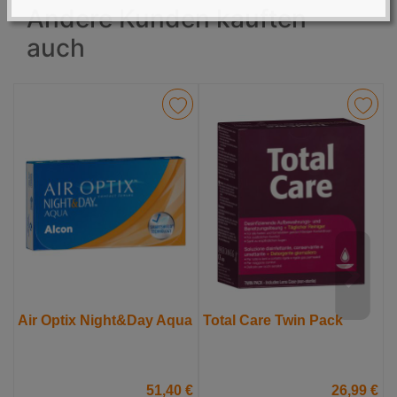
Andere Kunden kauften
auch
Air Optix Night&Day Aqua
Total Care Twin Pack
D
51,40 €
26,99 €