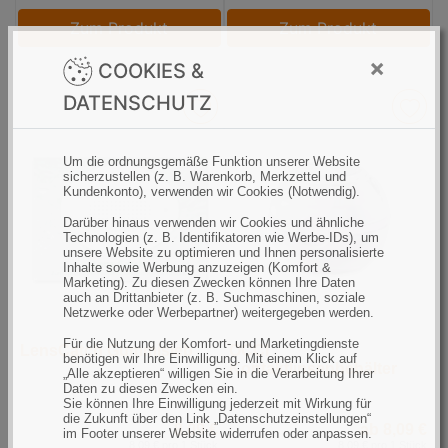
Zum Produkt
Zum Produkt
×
COOKIES &
DATENSCHUTZ
Um die ordnungsgemäße Funktion unserer Website
sicherzustellen (z. B. Warenkorb, Merkzettel und
Kundenkonto), verwenden wir Cookies (Notwendig).
Darüber hinaus verwenden wir Cookies und ähnliche
Technologien (z. B. Identifikatoren wie Werbe-IDs), um
unsere Website zu optimieren und Ihnen personalisierte
Inhalte sowie Werbung anzuzeigen (Komfort &
Marketing). Zu diesen Zwecken können Ihre Daten
auch an Drittanbieter (z. B. Suchmaschinen, soziale
Netzwerke oder Werbepartner) weitergegeben werden.
Für die Nutzung der Komfort- und Marketingdienste
LensCatch Gummisieb
OCCI
benötigen wir Ihre Einwilligung. Mit einem Klick auf
Kontaktlinsenbehälter
„Alle akzeptieren“ willigen Sie in die Verarbeitung Ihrer
Daten zu diesen Zwecken ein.
Sie können Ihre Einwilligung jederzeit mit Wirkung für
die Zukunft über den Link „Datenschutzeinstellungen“
8,09 €
ab 8,09 €
im Footer unserer Website widerrufen oder anpassen.
8,09 € pro 1 Stück
8,09 € pro 1 Stück