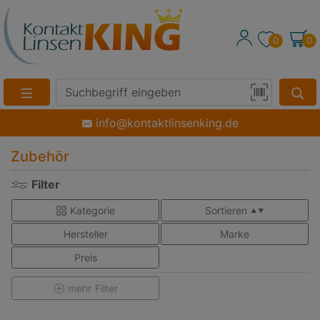
0
0
Suche
Eingabefeld
Produktsuche
info@kontaktlinsenking.de
per
Barcode-
Zubehör
Scan
Filter
Kategorie
Sortieren
▲ ▼
Hersteller
Marke
Preis
mehr
Filter