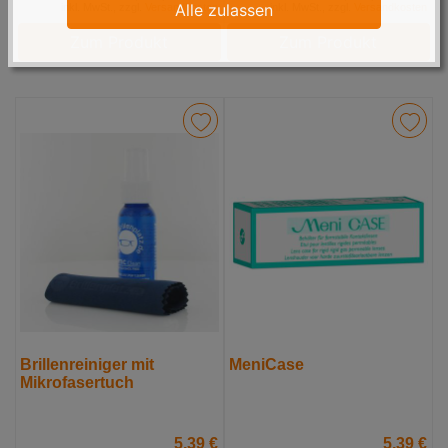
Alle zulassen
inkl. MwSt., zzgl.
Versandkosten
inkl. MwSt., zzgl.
Versandkosten
Zum Produkt
Zum Produkt
Brillenreiniger mit
MeniCase
Mikrofasertuch
5,39 €
5,39 €