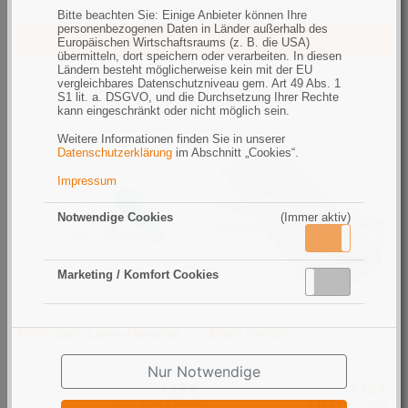
inkl. MwSt., zzgl.
Versandkosten
inkl. MwSt., zzgl.
Versandkosten
Bitte beachten Sie: Einige Anbieter können Ihre
personenbezogenen Daten in Länder außerhalb des
Zum Produkt
Zum Produkt
Europäischen Wirtschaftsraums (z. B. die USA)
übermitteln, dort speichern oder verarbeiten. In diesen
Ländern besteht möglicherweise kein mit der EU
vergleichbares Datenschutzniveau gem. Art 49 Abs. 1
S1 lit. a. DSGVO, und die Durchsetzung Ihrer Rechte
kann eingeschränkt oder nicht möglich sein.
Weitere Informationen finden Sie in unserer
Datenschutzerklärung
im Abschnitt „Cookies“.
Impressum
Notwendige Cookies
(Immer aktiv)
Aktiv
Inaktiv
Marketing / Komfort Cookies
Aktiv
Inaktiv
DMV-Soft-Lens-Handler
Meni Holder
Nur Notwendige
7,19 €
7,19 €
7,19 € pro 1 Stück
7,19 € pro 1 Stück