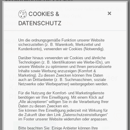
CooperVision CL Kft. [EN], Gorcsev Iván utca 7. C ép,
×
COOKIES &
ProLogis Business Park, 2360 Gyál,
DATENSCHUTZ
Ungarn,
https://coopervision.hu
,
AR@hu.coopervision.com
Sicherheitshinweise:
Um die ordnungsgemäße Funktion unserer Website
sicherzustellen (z. B. Warenkorb, Merkzettel und
Kundenkonto), verwenden wir Cookies (Notwendig).
Gebrauchsanweisungen
Darüber hinaus verwenden wir Cookies und ähnliche
Technologien (z. B. Identifikatoren wie Werbe-IDs), um
unsere Website zu optimieren und Ihnen personalisierte
Inhalte sowie Werbung anzuzeigen (Komfort &
Unsere Empfehlungen in der
Marketing). Zu diesen Zwecken können Ihre Daten
auch an Drittanbieter (z. B. Suchmaschinen, soziale
Netzwerke oder Werbepartner) weitergegeben werden.
Kategorie Kontaktlinsen
Für die Nutzung der Komfort- und Marketingdienste
Pflege
benötigen wir Ihre Einwilligung. Mit einem Klick auf
„Alle akzeptieren“ willigen Sie in die Verarbeitung Ihrer
Daten zu diesen Zwecken ein.
Sie können Ihre Einwilligung jederzeit mit Wirkung für
die Zukunft über den Link „Datenschutzeinstellungen“
im Footer unserer Website widerrufen oder anpassen.
Bitte beachten Sie: Einige Anbieter können Ihre