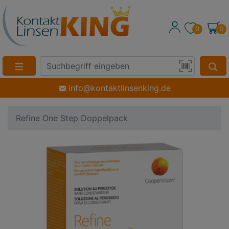
0
0
Suche
Eingabefeld
Produktsuche
info@kontaktlinsenking.de
per
Barcode-
Refine One Step Doppelpack
Scan