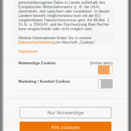
personenbezogenen Daten in Länder außerhalb des
Europäischen Wirtschaftsraums (z. B. die USA)
übermitteln, dort speichern oder verarbeiten. In diesen
Ländern besteht möglicherweise kein mit der EU
vergleichbares Datenschutzniveau gem. Art 49 Abs. 1
S1 lit. a. DSGVO, und die Durchsetzung Ihrer Rechte
kann eingeschränkt oder nicht möglich sein.
Weitere Informationen finden Sie in unserer
Datenschutzerklärung
im Abschnitt „Cookies“.
Impressum
Optifree RepleniSH
Renu Multiplus
B
Notwendige Cookies
(Immer aktiv)
Aktiv
Inaktiv
Marketing / Komfort Cookies
Aktiv
Inaktiv
ab 19,90 €
18,99 €
33,17 € pro 1 Liter
26,38 € pro 1 Liter
Nur Notwendige
inkl. MwSt., zzgl.
Versandkosten
inkl. MwSt., zzgl.
Versandkosten
Zum Produkt
Zum Produkt
Alle zulassen