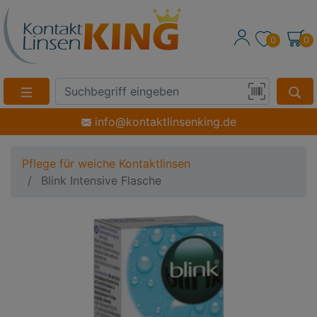
0
0
Suche
Eingabefeld
Produktsuche
info@kontaktlinsenking.de
per
Barcode-
Pflege für weiche Kontaktlinsen
Scan
Blink Intensive Flasche