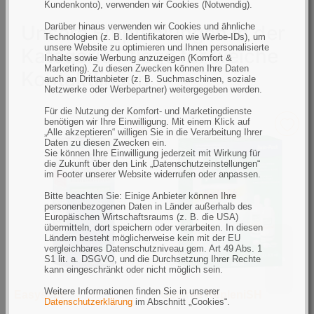
Kundenkonto), verwenden wir Cookies (Notwendig).
Unsere Empfehlungen in der
Darüber hinaus verwenden wir Cookies und ähnliche
Technologien (z. B. Identifikatoren wie Werbe-IDs), um
unsere Website zu optimieren und Ihnen personalisierte
Kategorie Pflege für weiche
Inhalte sowie Werbung anzuzeigen (Komfort &
Marketing). Zu diesen Zwecken können Ihre Daten
Kontaktlinsen
auch an Drittanbieter (z. B. Suchmaschinen, soziale
Netzwerke oder Werbepartner) weitergegeben werden.
Für die Nutzung der Komfort- und Marketingdienste
benötigen wir Ihre Einwilligung. Mit einem Klick auf
„Alle akzeptieren“ willigen Sie in die Verarbeitung Ihrer
Daten zu diesen Zwecken ein.
Sie können Ihre Einwilligung jederzeit mit Wirkung für
die Zukunft über den Link „Datenschutzeinstellungen“
im Footer unserer Website widerrufen oder anpassen.
Bitte beachten Sie: Einige Anbieter können Ihre
personenbezogenen Daten in Länder außerhalb des
Europäischen Wirtschaftsraums (z. B. die USA)
übermitteln, dort speichern oder verarbeiten. In diesen
Ländern besteht möglicherweise kein mit der EU
vergleichbares Datenschutzniveau gem. Art 49 Abs. 1
S1 lit. a. DSGVO, und die Durchsetzung Ihrer Rechte
kann eingeschränkt oder nicht möglich sein.
Weitere Informationen finden Sie in unserer
Easysept
Optifree RepleniSH
U
Datenschutzerklärung
im Abschnitt „Cookies“.
L