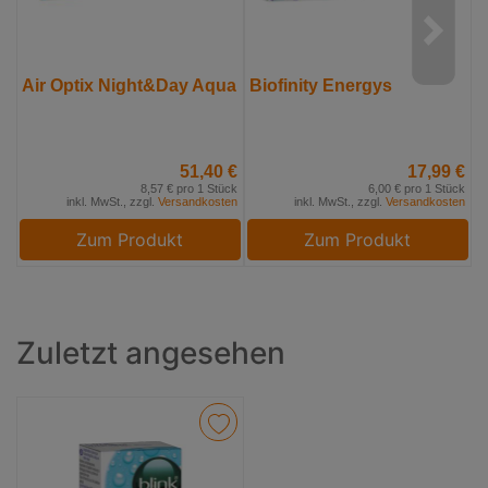
Air Optix Night&Day Aqua
Biofinity Energys
A
H
51,40 €
17,99 €
8,57 € pro 1 Stück
6,00 € pro 1 Stück
inkl. MwSt., zzgl.
Versandkosten
inkl. MwSt., zzgl.
Versandkosten
Zum Produkt
Zum Produkt
Zuletzt angesehen