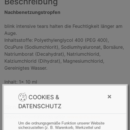
Beschreibung
Nachbenetzungstropfen
blink intensive tears halten die Feuchtigkeit länger am
Auge.
Inhaltsstoffe: Polyethylenglycol 400 (PEG 400),
OcuPure (Sodiumchlorit), Sodiumhyaluronat, Borsäure,
Natriumborat (Decahydrat), Natriumchlorid,
Kalziumchlorid (Dihydrat), Magnesiumchlorid,
Gereinigtes Wasser.
Inhalt: 1x 10 ml
×
COOKIES &
DATENSCHUTZ
Sicherheitshinweise:
Weitere Informationen unter
www.e-ifu.com
Um die ordnungsgemäße Funktion unserer Website
sicherzustellen (z. B. Warenkorb, Merkzettel und